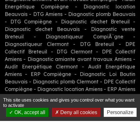
Energétique Compiègne
-
Diagnostic location
Beauvais
-
DTG Amiens
-
Diagnostic plomb Beauvais
-
DTG Compiègne
-
Diagnostic dechet Breteuil
-
Diagnostic dechet Beauvais
-
Diagnostic vente
Breteuil
-
Diagnostiqueur CompiÃ¨gne
-
Diagnostiqueur Clermont
-
DTG Breteuil
-
DPE
Collectif Breteuil
-
DTG Clermont
-
DPE Collectif
Amiens
-
Diagnostic amiante avant travaux Amiens
-
Audit Energétique Clermont
-
Audit Energétique
Amiens
-
ERP Compiègne
-
Diagnostic Loi Boutin
Beauvais
-
Diagnostic plomb Clermont
-
DPE Collectif
Compiègne
-
Diagnostic location Amiens
-
ERP Amiens
-
Assainissement Beauvais
-
Diagnostic Loi Boutin
This site uses cookies and gives you control over what you want
CompiÃ¨gne
-
Diagnostiqueur immobilier Breteuil
-
to activate
Audit Energétique Beauvais
-
Assainissement
OK, accept all
Deny all cookies
Personalize
Compiègne
-
Diagnostic location Compiègne
-
Diagnostic plomb Breteuil
-
DPE Beauvais