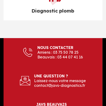
Diagnostic plomb
NOUS CONTACTER
Amiens :
03 75 50 78 25
Beauvais :
03 44 07 41 16
UNE QUESTION ?
Laissez-nous votre message
contact
javs-diagnostics.fr
JAVS BEAUVAIS